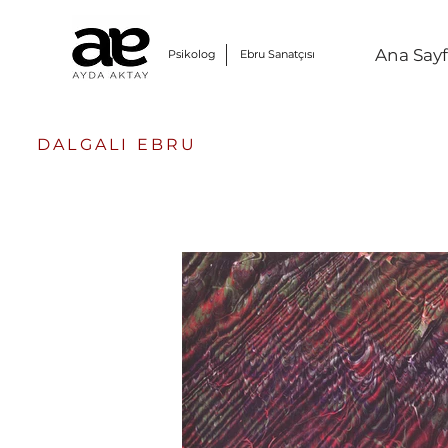
Ana Say
Psikolog Ebru Sanatçısı
DALGALI EBRU