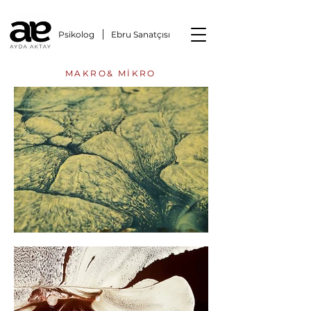
Psikolog Ebru Sanatçısı
MAKRO& MİKRO